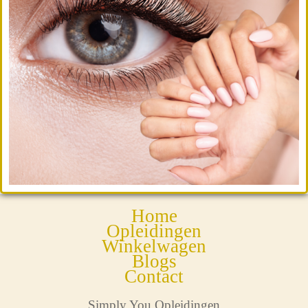
Home
Opleidingen
Winkelwagen
Blogs
Contact
Simply You Opleidingen