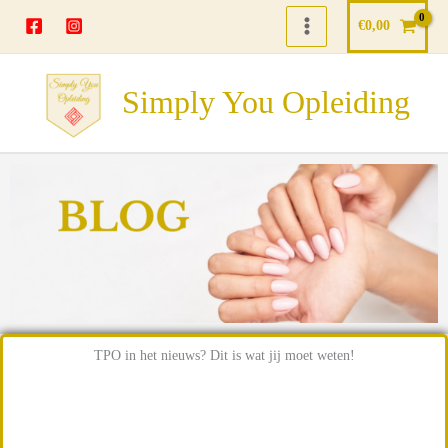
Ga
€
0,00
naar
de
inhoud
Simply You Opleiding
TPO in het nieuws? Dit is wat jij moet weten!