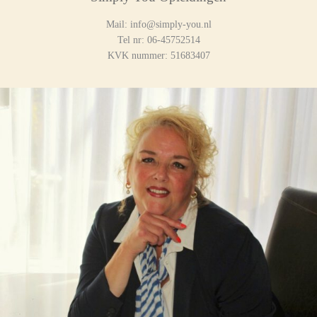
Mail: info@simply-you.nl
Tel nr: 06-45752514
KVK nummer: 51683407