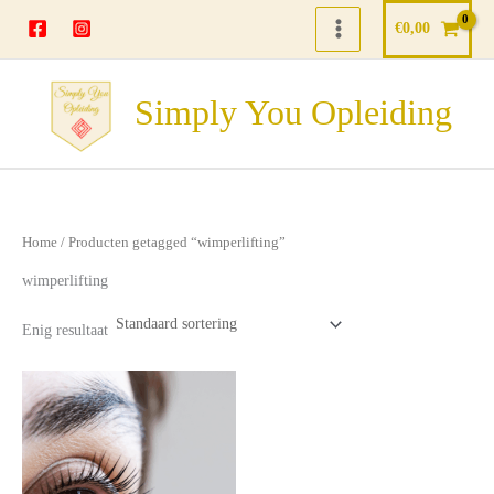
Ga
€
0,00
naar
de
inhoud
Simply You Opleiding
Home
/ Producten getagged “wimperlifting”
wimperlifting
Enig resultaat